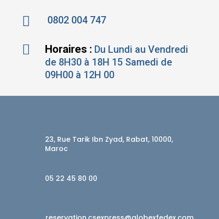

0802 004 747

Horaires :
Du Lundi au Vendredi
de 8H30 à 18H ‍15 Samedi de
09H00 à 12H ‍00
23, Rue Tarik Ibn Zyad, Rabat, 10000,
Maroc
05 22 45 80 00
reservation.csexpress@globexfedex.com